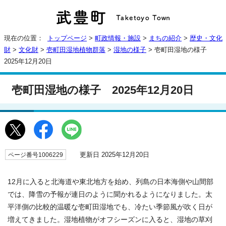
現在の位置：
トップページ
>
町政情報・施設
>
まちの紹介
>
歴史・文化
財
>
文化財
>
壱町田湿地植物群落
>
湿地の様子
> 壱町田湿地の様子
2025年12月20日
壱町田湿地の様子 2025年12月20日
更新日 2025年12月20日
ページ番号1006229
12月に入ると北海道や東北地方を始め、列島の日本海側や山間部
では、降雪の予報が連日のように聞かれるようになりました。太
平洋側の比較的温暖な壱町田湿地でも、冷たい季節風が吹く日が
増えてきました。湿地植物がオフシーズンに入ると、湿地の草刈