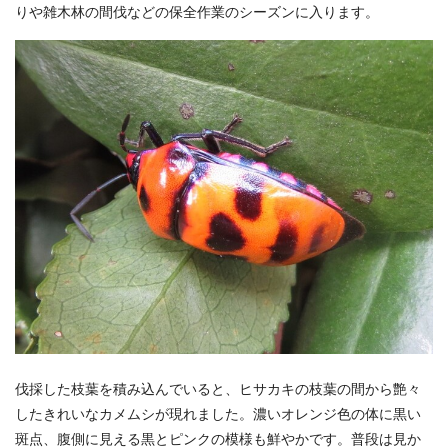
りや雑木林の間伐などの保全作業のシーズンに入ります。
伐採した枝葉を積み込んでいると、ヒサカキの枝葉の間から艶々
したきれいなカメムシが現れました。濃いオレンジ色の体に黒い
斑点、腹側に見える黒とピンクの模様も鮮やかです。普段は見か