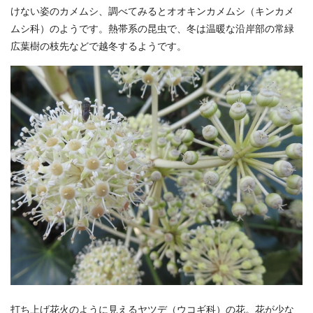
けない姿のカメムシ、調べてみるとオオキンカメムシ（キンカメ
ムシ科）のようです。熱帯系の昆虫で、冬は温暖な沿岸部の常緑
広葉樹の枝先などで越冬するようです。
打ち上げ花火のように見えるヤツデ（ウコギ科）の花。花が少な