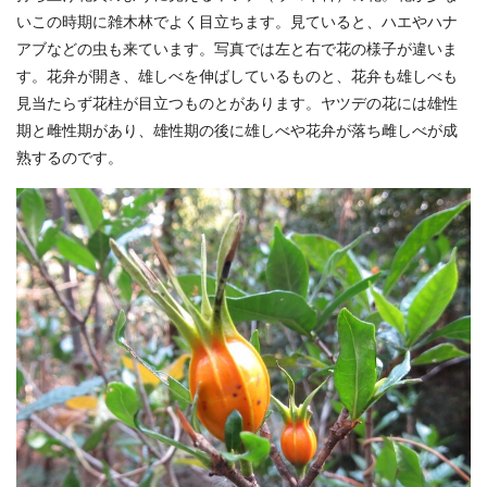
いこの時期に雑木林でよく目立ちます。見ていると、ハエやハナ
アブなどの虫も来ています。写真では左と右で花の様子が違いま
す。花弁が開き、雄しべを伸ばしているものと、花弁も雄しべも
見当たらず花柱が目立つものとがあります。ヤツデの花には雄性
期と雌性期があり、雄性期の後に雄しべや花弁が落ち雌しべが成
熟するのです。