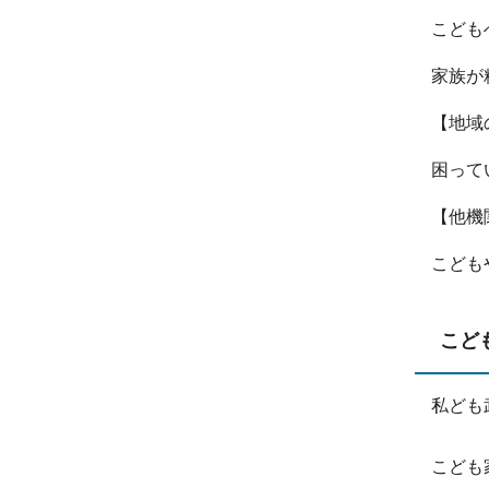
こども
家族が
【地域
困って
【他機
こども
こど
私ども
こども