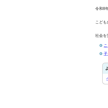
令和8
こども
社会を
こ
子