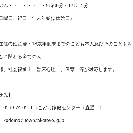
のみ・・・・・・・・9時00分～17時15分
日曜日、祝日、年末年始は休館日）
：
在住の妊産婦・18歳年度末までのこども本人及びそのこどもを
もに関わる全ての人
師、社会福祉士、臨床心理士、保育士等が対応します。
せ先】
0569-74-0511〈こども家庭センター（直通）〉
odomo＠town.taketoyo.lg.jp