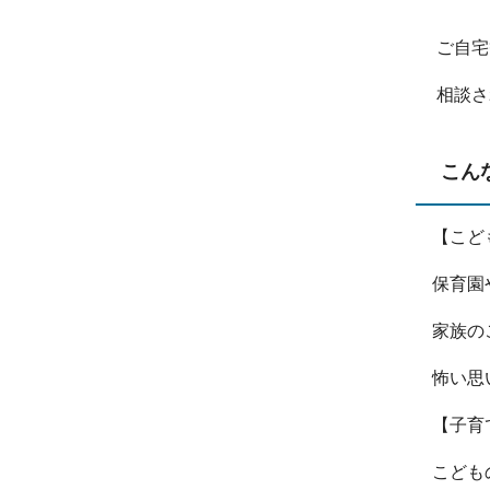
ご自宅
相談さ
こん
【こど
保育園
家族の
怖い思
【子育
こども