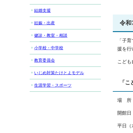
結婚支援
令和
妊娠・出産
健診・教室・相談
「子育
小学校・中学校
援を行
教育委員会
こども
いじめ対策たけとよモデル
「こ
生涯学習・スポーツ
場 所
開館日
平日（