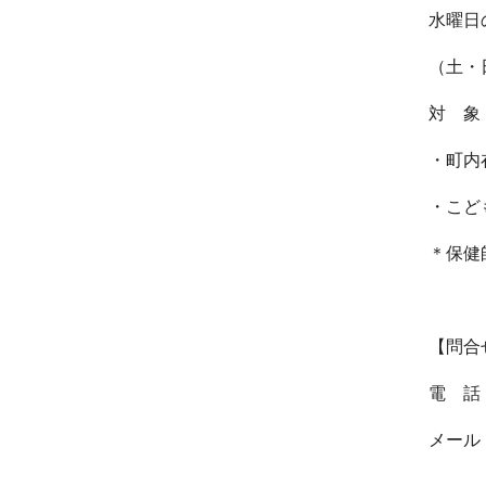
水曜日
（土・
対 象
・町内
・こど
＊保健
【問合
電 話：
メール：k