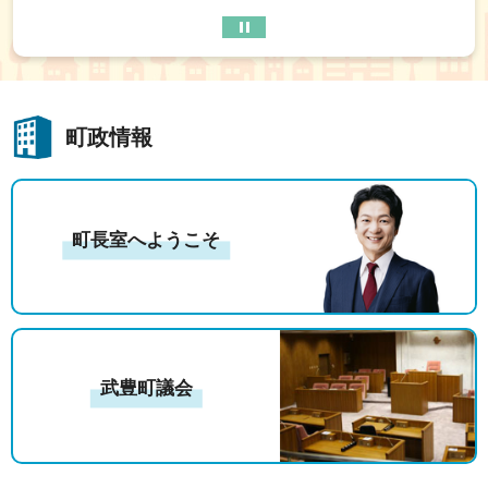
たけとよくらしサポート給付金
2026年7月29日
【令和8年度】第3回武豊町職員採用候補者試験（保育
職） ※インターネット受付
町政情報
2026年7月29日
【令和8年度】第3回武豊町職員採用候補者試験（行政
職） ※インターネット受付
町長室へようこそ
2026年7月29日
【令和8年度】第2回武豊町職員採用候補者試験（保育
職） ※申込期間終了
2026年7月29日
武豊町議会
【令和8年度】第2回武豊町職員採用候補者試験（行政
職） ※申込期間終了
2026年7月29日