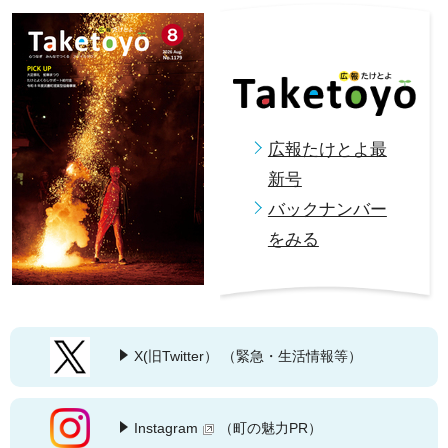
令和8年度にご寄附頂いた企業
2026年7月26日
保育所等空き状況
2026年7月23日
広報たけとよ最
指定暑熱避難施設（クーリングシェルター）
新号
バックナンバー
2026年7月21日
【人事秘書課】会計年度任用職員募集
をみる
2026年7月17日
【人事秘書課】会計年度任用職員募集（障がい者枠）
X(旧Twitter）
（緊急・生活情報等）
2026年7月8日
第53回 武豊町地域公共交通会議
Instagram
（町の魅力PR）
2026年7月3日