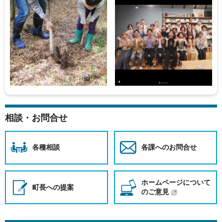
【子育て支援課】会計年度任用職員募集
2026年6月26日
民踊講習会 台風接近に伴うお知らせについて
2026年6月24日
【令和8年度】第1回武豊町職員採用候補者試験（行政
職） ※申込期間終了
2026年6月23日
相談・お問合せ
愛知県生涯学習情報システム学びネットあいち
各種相談
各課へのお問合せ
ホームページについて
町長への提案
のご意見