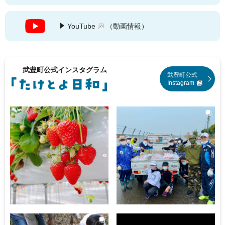
サマーサイエンススクール
YouTube
（動画情報）
2026年7月1日
たけとよこども広報を作ろう！
2026年7月1日
武豊町公式インスタグラム
武豊町公式
vol.2「あなたがシェアしたい！武豊町の〇〇〇」
Instagram
2026年7月1日
いじめ相談窓口
2026年7月1日
もうひと踊りしませんか？民謡講習会その2を開催！
2026年7月1日
防犯カメラ設置費補助金（個人向け）
2026年7月1日