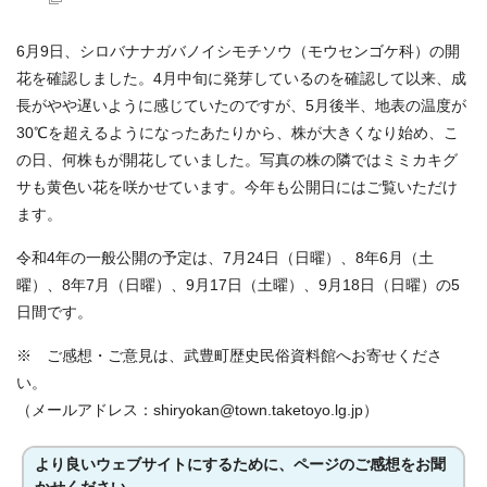
6月9日、シロバナナガバノイシモチソウ（モウセンゴケ科）の開
花を確認しました。4月中旬に発芽しているのを確認して以来、成
長がやや遅いように感じていたのですが、5月後半、地表の温度が
30℃を超えるようになったあたりから、株が大きくなり始め、こ
の日、何株もが開花していました。写真の株の隣ではミミカキグ
サも黄色い花を咲かせています。今年も公開日にはご覧いただけ
ます。
令和4年の一般公開の予定は、7月24日（日曜）、8年6月（土
曜）、8年7月（日曜）、9月17日（土曜）、9月18日（日曜）の5
日間です。
※ ご感想・ご意見は、武豊町歴史民俗資料館へお寄せくださ
い。
（メールアドレス：shiryokan@town.taketoyo.lg.jp）
より良いウェブサイトにするために、ページのご感想をお聞