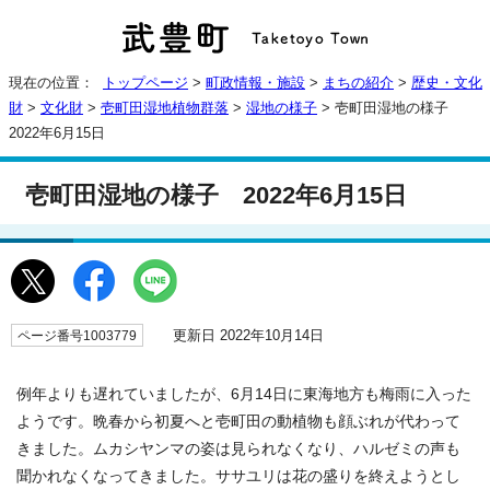
現在の位置：
トップページ
>
町政情報・施設
>
まちの紹介
>
歴史・文化
財
>
文化財
>
壱町田湿地植物群落
>
湿地の様子
> 壱町田湿地の様子
2022年6月15日
壱町田湿地の様子 2022年6月15日
更新日 2022年10月14日
ページ番号1003779
例年よりも遅れていましたが、6月14日に東海地方も梅雨に入った
ようです。晩春から初夏へと壱町田の動植物も顔ぶれが代わって
きました。ムカシヤンマの姿は見られなくなり、ハルゼミの声も
聞かれなくなってきました。ササユリは花の盛りを終えようとし