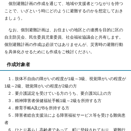
個別避難計画の作成を通じて、地域や支援者とつながりを持つ
ことで、いざという時にどのように避難するのかを想定しておき
ましょう。
なお、個別避難計画は、お住まいの地区との連携を目的に区の
自主防災会、民生委員児童委員、社会福祉協議会と共有します。
個別避難計画の作成は必須ではありませんが、災害時の避難行動
を具体化させるためにも作成をご検討ください。
作成対象者
1．肢体不自由の障がいの程度が1級～3級、視覚障がいの程度が
1級～2級、聴覚障がいの程度が2級の方
2．要介護認定を受けている方のうち、要介護3以上の方
3．精神障害者保健福祉手帳1級～2級を所持する方
4．療育手帳A及びBを所持する方
5．障害者総合支援法による障害福祉サービス等を受ける難病患
者
6．ひとり暮らし高齢者であって、町に登録されており、避難行