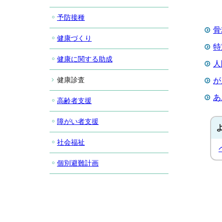
予防接種
骨
健康づくり
特
健康に関する助成
人
健康診査
が
あ
高齢者支援
障がい者支援
社会福祉
個別避難計画