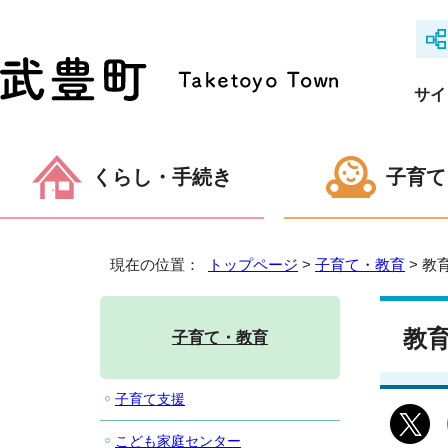
サイ
くらし・手続き
子育て
現在の位置：
トップページ
>
子育て・教育
> 教
教
子育て・教育
子育て支援
こども家庭センター