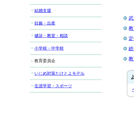
結婚支援
武
妊娠・出産
教
健診・教室・相談
定
小学校・中学校
総
教
教育委員会
いじめ対策たけとよモデル
生涯学習・スポーツ