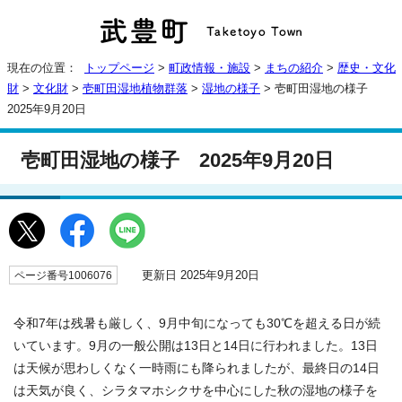
現在の位置：
トップページ
>
町政情報・施設
>
まちの紹介
>
歴史・文化
財
>
文化財
>
壱町田湿地植物群落
>
湿地の様子
> 壱町田湿地の様子
2025年9月20日
壱町田湿地の様子 2025年9月20日
更新日 2025年9月20日
ページ番号1006076
令和7年は残暑も厳しく、9月中旬になっても30℃を超える日が続
いています。9月の一般公開は13日と14日に行われました。13日
は天候が思わしくなく一時雨にも降られましたが、最終日の14日
は天気が良く、シラタマホシクサを中心にした秋の湿地の様子を