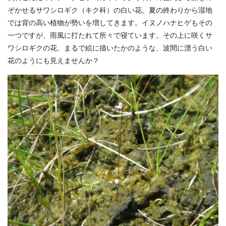
ぞかせるサワシロギク（キク科）の白い花。夏の終わりから湿地
では背の高い植物が勢いを増してきます。イヌノハナヒゲもその
一つですが、雨風に打たれて所々で寝ています。その上に咲くサ
ワシロギクの花、まるで絵に描いたかのような、波間に漂う白い
花のようにも見えませんか？