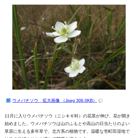
ウメバチソウ 拡大画像 （Jpeg 306.0KB）
11月に入りウメバチソウ（ニシキギ科）の花茎が伸び、花が開き
始めました。ウメバチソウは山のふもとや高山の日当たりのよい
草原に生える多年草で、北方系の植物です。温暖な壱町田湿地で