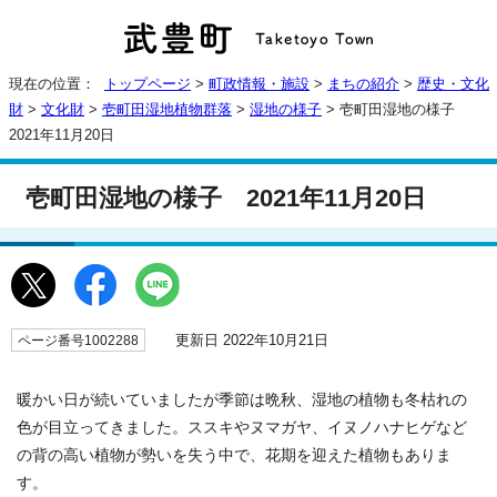
現在の位置：
トップページ
>
町政情報・施設
>
まちの紹介
>
歴史・文化
財
>
文化財
>
壱町田湿地植物群落
>
湿地の様子
> 壱町田湿地の様子
2021年11月20日
壱町田湿地の様子 2021年11月20日
更新日 2022年10月21日
ページ番号1002288
暖かい日が続いていましたが季節は晩秋、湿地の植物も冬枯れの
色が目立ってきました。ススキやヌマガヤ、イヌノハナヒゲなど
の背の高い植物が勢いを失う中で、花期を迎えた植物もありま
す。