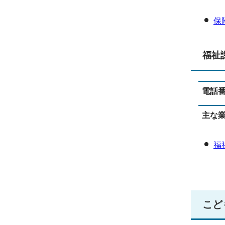
保
福祉
電話
主な
福
こど