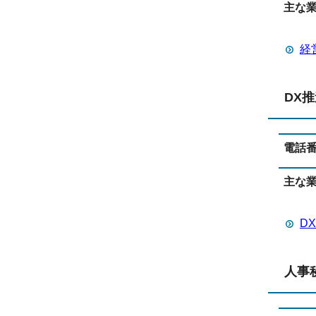
主な
経
DX
電話
主な
D
人事