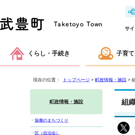
サイ
くらし・手続き
子育て
現在の位置：
トップページ
>
町政情報・施設
> 
組
町政情報・施設
協働のまちづくり
区（自治会）