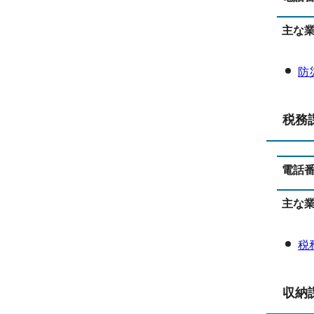
主な
防
税務
電話
主な
税
収納