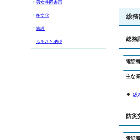
男女共同参画
多文化
総務
施設
総務
ふるさと納税
電話
主な
総
防災
電話