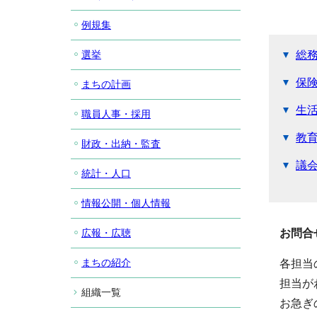
例規集
選挙
総
保
まちの計画
生
職員人事・採用
教
財政・出納・監査
議
統計・人口
情報公開・個人情報
広報・広聴
お問合
まちの紹介
各担当
担当が
組織一覧
お急ぎ