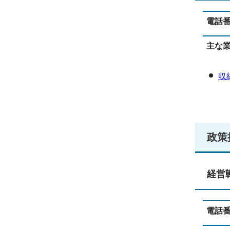
電話
主な
収
政策
経営
電話