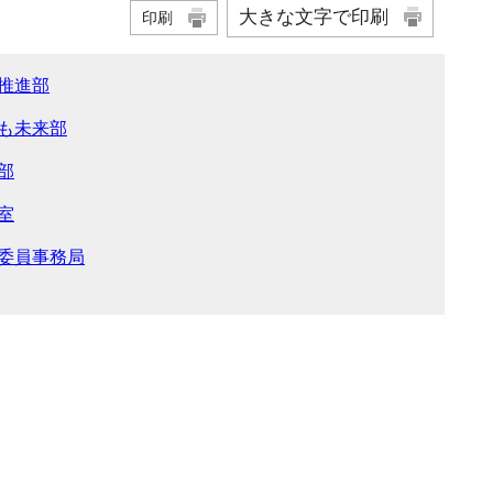
大きな文字で印刷
印刷
推進部
も未来部
部
室
委員事務局
。