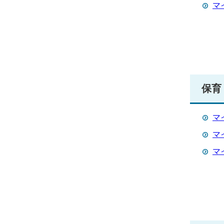
マ
保育
マ
マ
マ