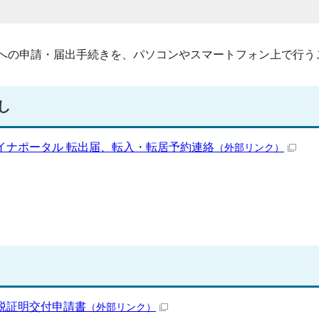
への申請・届出手続きを、パソコンやスマートフォン上で行う
し
イナポータル 転出届、転入・転居予約連絡
（外部リンク）
税証明交付申請書
（外部リンク）