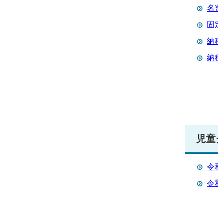
名
固
納
納
児童
令
令