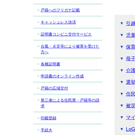
戸籍へのフリガナ記載
キャッシュレス決済
引
証明書コンビニ交付サービス
児
台風・火災等により被害を受けた
保
方へ
母
各種証明書
介
申請書のオンライン作成
選
戸籍の広域交付
住
第三者による住民票・戸籍等の請
被
求
マ
印鑑登録
Lo
手続き