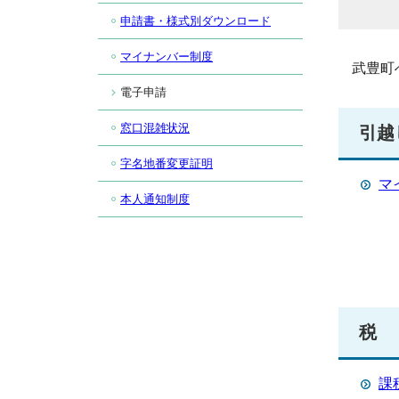
申請書・様式別ダウンロード
マイナンバー制度
武豊町
電子申請
窓口混雑状況
引越
字名地番変更証明
マ
本人通知制度
税
課