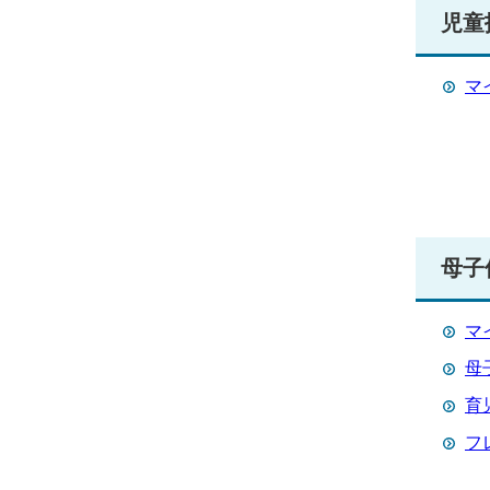
児童
マ
母子
マ
母
育
フ