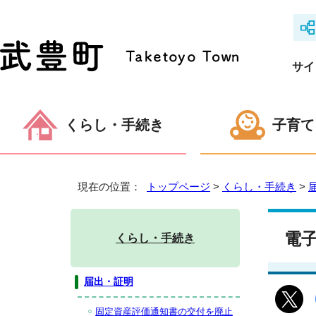
サイ
くらし・手続き
子育て
現在の位置：
トップページ
>
くらし・手続き
>
電
くらし・手続き
届出・証明
固定資産評価通知書の交付を廃止