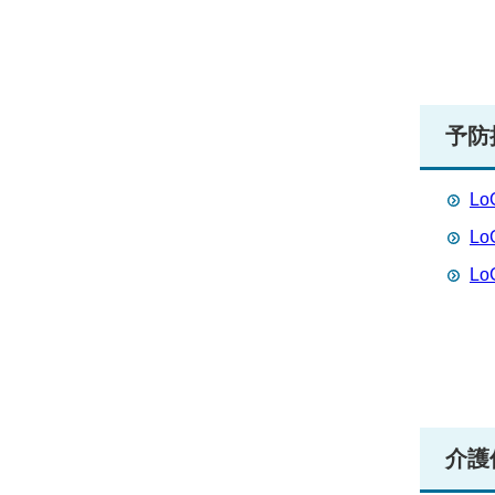
予防
L
L
L
介護