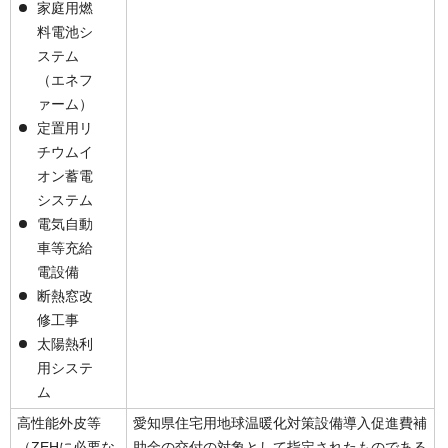
家庭用燃
料電池シ
ステム
（エネフ
ァーム）
定置用リ
チウムイ
オン蓄電
システム
電気自動
車等充給
電設備
断熱窓改
修工事
太陽熱利
用システ
ム
高性能外皮等
愛知県住宅用地球温暖化対策設備導入促進費補
（ZEHに必要な
助金の交付の対象として指定されたものである