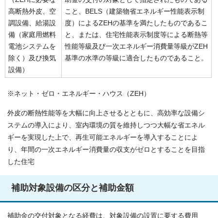
高断熱外皮、空
こと、BELS（建築物省エネルギー性能表示制
調設備、給湯設
度）によるZEHの基準を満たしたものであるこ
備（家庭用燃料
と、または、住宅性能表示制度等による断熱等
電池システムを
性能等級及び一次エネルギー消費量等級がZEH
除く）及び換気
基準の水準の等級に適合したものであること。
設備）
※ネット・ゼロ・エネルギー・ハウス（ZEH）
外皮の断熱性能等を大幅に向上させるとともに、高効率な設備シ
ステムの導入により、室内環境の質を維持しつつ大幅な省エネル
ギーを実現した上で、再生可能エネルギーを導入することによ
り、年間の一次エネルギー消費量の収支がゼロとすることを目指
した住宅
補助対象設備の区分と補助金額
補助金の交付対象となる経費は、対象設備の設置に要する費用