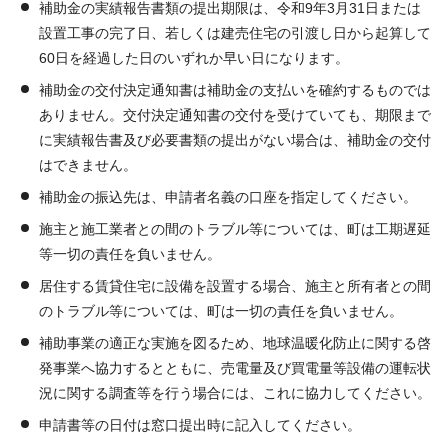
補助金の実績報告書類の提出期限は、令和9年3月31日または
設置工事の完了日、若しくは建売住宅の引渡し日から起算して
60日を経過した日のいずれか早い日になります。
補助金の交付決定通知書は補助金の支払いを確約するものでは
ありません。交付決定通知書の交付を受けていても、期限まで
に実績報告書及び必要書類の提出がない場合は、補助金の交付
はできません。
補助金の振込先は、申請者名義の口座を指定してください。
施主と施工業者との間のトラブル等については、町は工期遅延
等一切の責任を負いません。
居住する賃貸住宅に設備を設置する場合、施主と所有者との間
のトラブル等については、町は一切の責任を負いません。
補助事業の適正な実施を図るため、地球温暖化防止に関する啓
発事業へ協力するとともに、売電量及び買電量等設備の運転状
況に関する調査等を行う場合には、これに協力してください。
申請書等の日付は窓口提出時に記入してください。