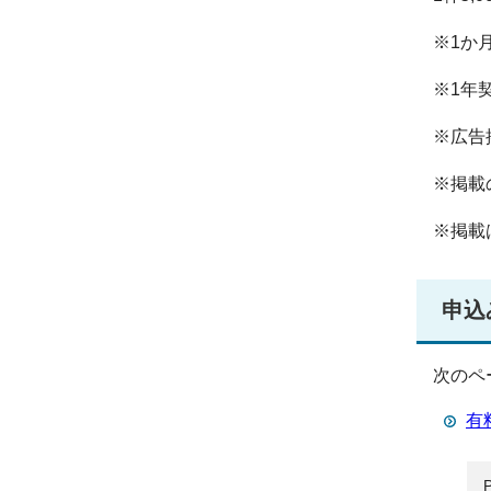
※1か
※1年
※広告
※掲載
※掲載
申込
次のペ
有