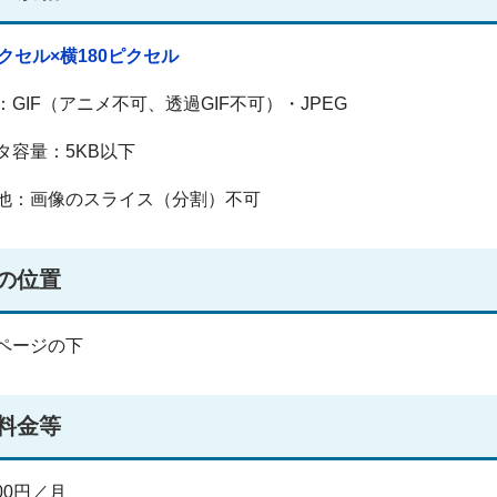
ピクセル×横180ピクセル
：GIF（アニメ不可、透過GIF不可）・JPEG
タ容量：5KB以下
他：画像のスライス（分割）不可
の位置
ページの下
料金等
000円／月