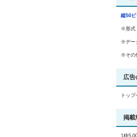
縦50
※形式
※デー
※その
広告
トップ
掲載
1枠5,