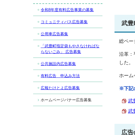
令和8年度有料広告事業の募集
コミュニティバス広告募集
武豊
公用車広告募集
総ペー
「武豊町指定袋もやさなければな
らないごみ」 広告募集
沿革：
した。
公共施設内広告募集
ホーム
有料広告 申込み方法
広報たけとよ広告募集
※下記
ホームページバナー広告募集
武
武
広告