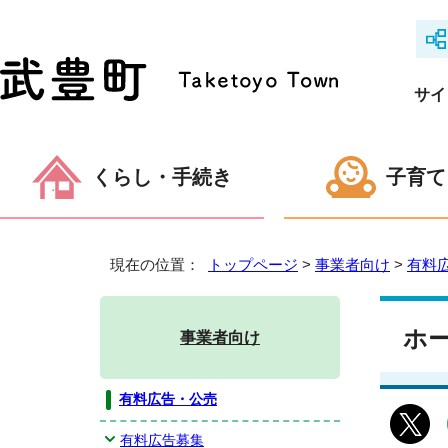
サイ
くらし・手続き
子育て
現在の位置：
トップページ
>
事業者向け
>
有料
ホ
事業者向け
有料広告・公売
有料広告募集