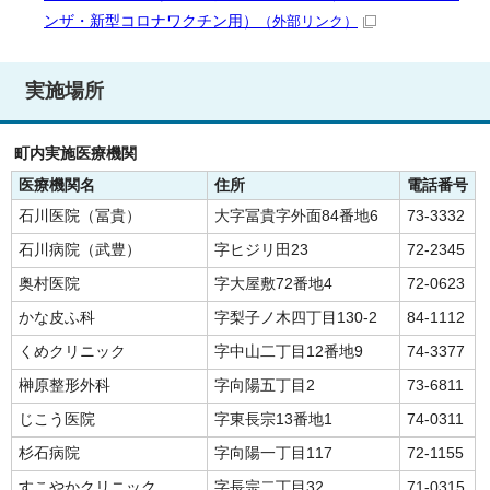
ンザ・新型コロナワクチン用）
（外部リンク）
実施場所
町内実施医療機関
医療機関名
住所
電話番号
石川医院（冨貴）
大字冨貴字外面84番地6
73-3332
石川病院（武豊）
字ヒジリ田23
72-2345
奥村医院
字大屋敷72番地4
72-0623
かな皮ふ科
字梨子ノ木四丁目130-2
84‐1112
くめクリニック
字中山二丁目12番地9
74-3377
榊原整形外科
字向陽五丁目2
73-6811
じこう医院
字東長宗13番地1
74-0311
杉石病院
字向陽一丁目117
72-1155
すこやかクリニック
字長宗二丁目32
71-0315