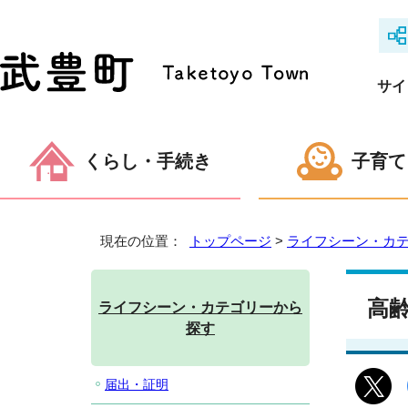
サイ
くらし・手続き
子育て
現在の位置：
トップページ
>
ライフシーン・カ
高
ライフシーン・カテゴリーから
探す
届出・証明