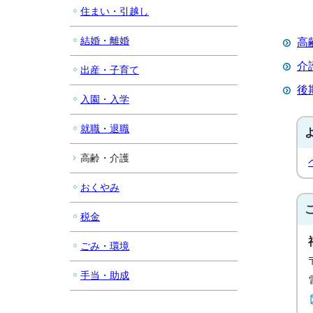
住まい・引越し
結婚・離婚
高
介
出産・子育て
後
入園・入学
就職・退職
高齢・介護
おくやみ
税金
ごみ・環境
手当・助成