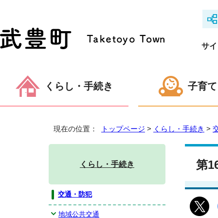
サイ
くらし・手続き
子育て
現在の位置：
トップページ
>
くらし・手続き
>
第
くらし・手続き
交通・防犯
地域公共交通