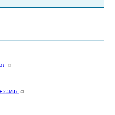
B）
2.1MB）