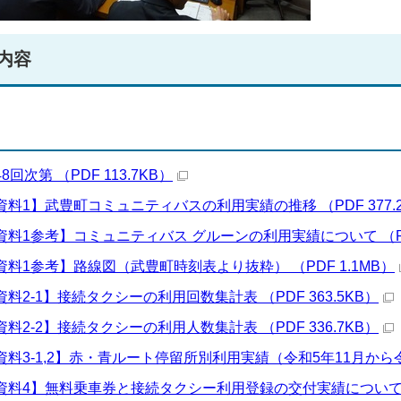
内容
8回次第 （PDF 113.7KB）
資料1】武豊町コミュニティバスの利用実績の推移 （PDF 377.
資料1参考】コミュニティバス グルーンの利用実績について （PDF
資料1参考】路線図（武豊町時刻表より抜粋） （PDF 1.1MB）
資料2-1】接続タクシーの利用回数集計表 （PDF 363.5KB）
資料2-2】接続タクシーの利用人数集計表 （PDF 336.7KB）
資料3-1,2】赤・青ルート停留所別利用実績（令和5年11月から令和6
資料4】無料乗車券と接続タクシー利用登録の交付実績について （PD