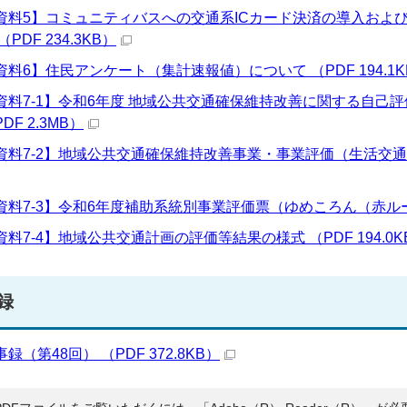
資料5】コミュニティバスへの交通系ICカード決済の導入およ
（PDF 234.3KB）
資料6】住民アンケート（集計速報値）について （PDF 194.1K
資料7-1】令和6年度 地域公共交通確保維持改善に関する自己
DF 2.3MB）
資料7-2】地域公共交通確保維持改善事業・事業評価（生活交通確保
資料7-3】令和6年度補助系統別事業評価票（ゆめころん（赤ルート）
資料7-4】地域公共交通計画の評価等結果の様式 （PDF 194.0K
録
事録（第48回） （PDF 372.8KB）