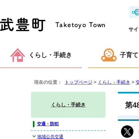
サイ
くらし・手続き
子育て
現在の位置：
トップページ
>
くらし・手続き
>
第
くらし・手続き
交通・防犯
地域公共交通