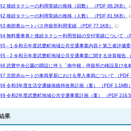
料2 接続タクシーの利用実績の推移（回数） （PDF 88.2KB）
料2 接続タクシーの利用実績の推移（人数） （PDF 81.5KB）
料3 南部青ルートバス停留所利用実績 （PDF 77.1KB）
料4 無料乗車券と接続タクシー利用登録の交付実績について （PDF
料5－1 令和元年度武豊町地域公共交通事業内容と第三者評価委員会の
料5－2 令和元年度武豊町地域公共交通事業に関する決算報告 （PD
料6 武豊中央公園の開設に伴う「南中根」停留所の移設及び名称変更
料7 北部赤ルートの車両更新における導入車両について （PDF 1
料8 令和3年度生活交通確保維持改善計画（案） （PDF 1.1MB
料9 令和2年度武豊町地域公共交通事業計画（案） （PDF 216.5
結果