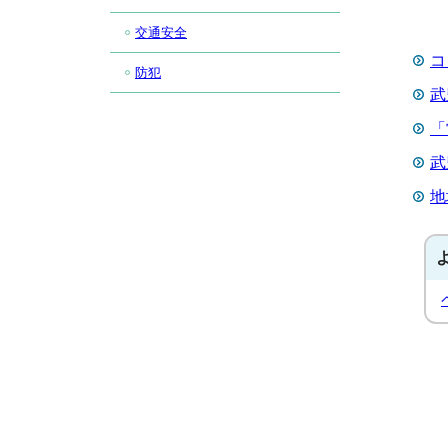
交通安全
コ
防犯
武
「
武
地