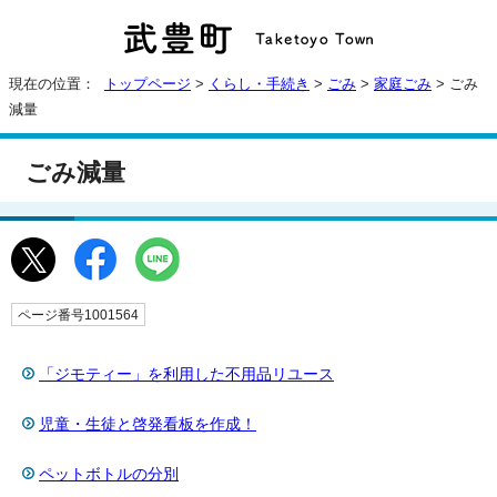
現在の位置：
トップページ
>
くらし・手続き
>
ごみ
>
家庭ごみ
> ごみ
減量
ごみ減量
ページ番号1001564
「ジモティー」を利用した不用品リユース
児童・生徒と啓発看板を作成！
ペットボトルの分別