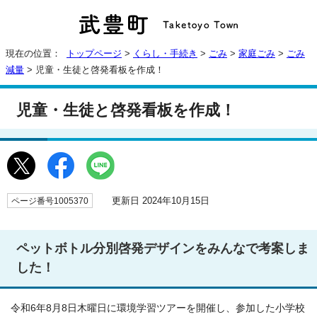
現在の位置：
トップページ
>
くらし・手続き
>
ごみ
>
家庭ごみ
>
ごみ
減量
> 児童・生徒と啓発看板を作成！
児童・生徒と啓発看板を作成！
更新日 2024年10月15日
ページ番号1005370
ペットボトル分別啓発デザインをみんなで考案しま
した！
令和6年8月8日木曜日に環境学習ツアーを開催し、参加した小学校