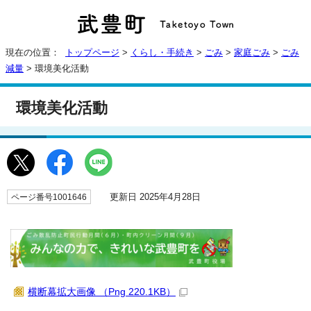
現在の位置：
トップページ
>
くらし・手続き
>
ごみ
>
家庭ごみ
>
ごみ
減量
> 環境美化活動
環境美化活動
更新日 2025年4月28日
ページ番号1001646
横断幕拡大画像 （Png 220.1KB）