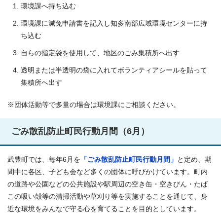
環境課へ持ち込む
環境課に減免申請書を記入し知多南部広域環境センターに持
ち込む
自らの指定袋を使用して、地区のごみ集積所へ出す
透明または半透明の袋に入れてボランティアシールを貼って
集積所へ出す
※団体活動等で多量の場合は環境課にご相談ください。
ごみ散乱防止町民行動月間（6月）
武豊町では、毎年6月を
「ごみ散乱防止町民行動月間」
と定め、期
間中に各区、子ども会など多くの団体に呼びかけています。町内
の道路や公園などの公共施設や駅周辺の空き缶・空きびん・たば
この吸い殻等の清掃活動や草刈り等を実施することを通じて、身
近な環境をみんなで守る心を育てることを目的としています。