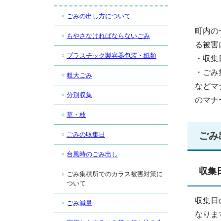
ごみの出し方について
町内の
もやさなければならないごみ
る被害
プラスチック製容器包装・紙類
・収集
・ごみ
粗大ごみ
などマ
分別収集
のマナ
草・枝
ごみ
ごみの収集日
台風時のごみ出し
収集
ごみ集積所でのカラス被害対策に
ついて
収集日
ごみ減量
なりま