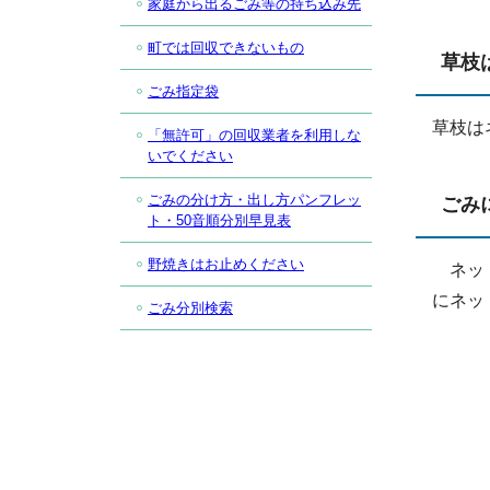
家庭から出るごみ等の持ち込み先
町では回収できないもの
草枝
ごみ指定袋
草枝は
「無許可」の回収業者を利用しな
いでください
ごみの分け方・出し方パンフレッ
ごみ
ト・50音順分別早見表
野焼きはお止めください
ネット
にネッ
ごみ分別検索