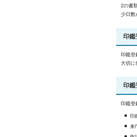
2の書
少日数
印鑑
印鑑登
大切に
印鑑
印鑑登
印
来
申