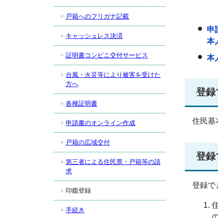
戸籍へのフリガナ記載
申
キャッシュレス決済
本
証明書コンビニ交付サービス
本
台風・火災等により被害を受けた
方へ
登録
各種証明書
住民基
申請書のオンライン作成
戸籍の広域交付
登録
第三者による住民票・戸籍等の請
求
登録で
印鑑登録
手続き