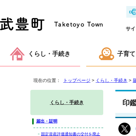
サイ
くらし・手続き
子育て
現在の位置：
トップページ
>
くらし・手続き
>
印
くらし・手続き
届出・証明
固定資産評価通知書の交付を廃止