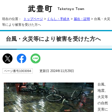
現在の位置：
トップページ
>
くらし・手続き
>
届出・証明
> 台風・火災
等により被害を受けた方へ
台風・火災等により被害を受けた方へ
更新日 2024年11月29日
ページ番号1003094
台風、
地震、
火災等
の自然
災害に