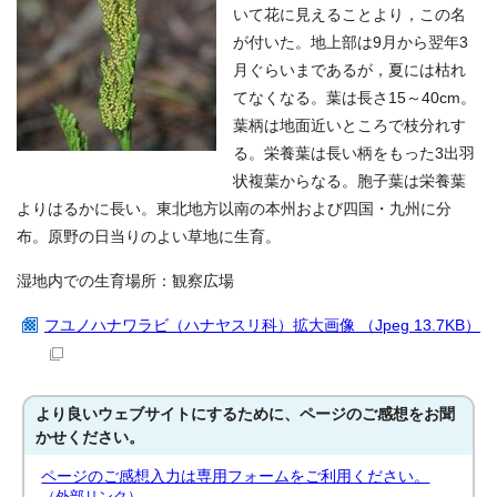
いて花に見えることより，この名
が付いた。地上部は9月から翌年3
月ぐらいまであるが，夏には枯れ
てなくなる。葉は長さ15～40cm。
葉柄は地面近いところで枝分れす
る。栄養葉は長い柄をもった3出羽
状複葉からなる。胞子葉は栄養葉
よりはるかに長い。東北地方以南の本州および四国・九州に分
布。原野の日当りのよい草地に生育。
湿地内での生育場所：観察広場
フユノハナワラビ（ハナヤスリ科）拡大画像 （Jpeg 13.7KB）
より良いウェブサイトにするために、ページのご感想をお聞
かせください。
ページのご感想入力は専用フォームをご利用ください。
（外部リンク）