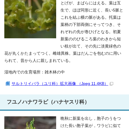
とげが、まばらにはえる。葉は互
生で、ほぼ同形に近く、長い5脈と
これを結ぶ横の脈がある。托葉は
葉柄の下部両側にそってつき、そ
れぞれの先が巻ひげとなる。初夏
新葉ののびるころ葉のわきから短
い枝が出て、その先に淡黄緑色の
花が丸くかたまってつく。雌雄異株。葉はだんごを包むのに用い
られて、昔から人に親しまれている。
湿地内での生育場所：雑木林の中
サルトリイバラ（ユリ科）拡大画像 （Jpeg 11.4KB）
フユノハナワラビ（ハナヤスリ科）
晩秋に新葉を出し，胞子のうをつ
けた長い胞子葉が，ワラビに似て