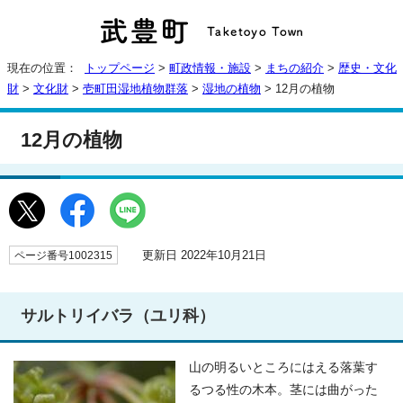
現在の位置：
トップページ
>
町政情報・施設
>
まちの紹介
>
歴史・文化
財
>
文化財
>
壱町田湿地植物群落
>
湿地の植物
> 12月の植物
12月の植物
更新日 2022年10月21日
ページ番号1002315
サルトリイバラ（ユリ科）
山の明るいところにはえる落葉す
るつる性の木本。茎には曲がった