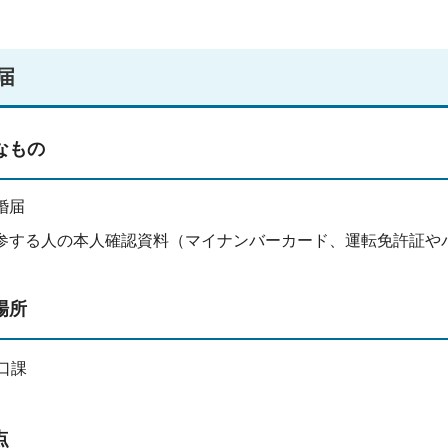
届
なもの
婚届
参する人の本人確認資料（マイナンバーカード、運転免許証や
場所
口課
点