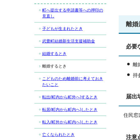
町へ提出する申請書等への押印の
見直し
離婚
子どもが生まれたとき
武豊町結婚新生活支援補助金
必要
結婚するとき
離
離婚するとき
持
こどものため離婚前に考えておき
たいこと
届出
転出(町内から町外へ)するとき
転居(町内から町内へ)したとき
住民窓
転入(町外から町内へ)したとき
亡くなられたとき
注意