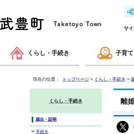
サイ
くらし・手続き
子育て
現在の位置：
トップページ
>
くらし・手続き
>
離
くらし・手続き
届出・証明
手続き