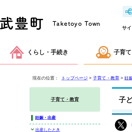
サイ
くらし・手続き
子育て
現在の位置：
トップページ
>
子育て・教育
>
妊
子
子育て・教育
妊娠・出産
出産したとき