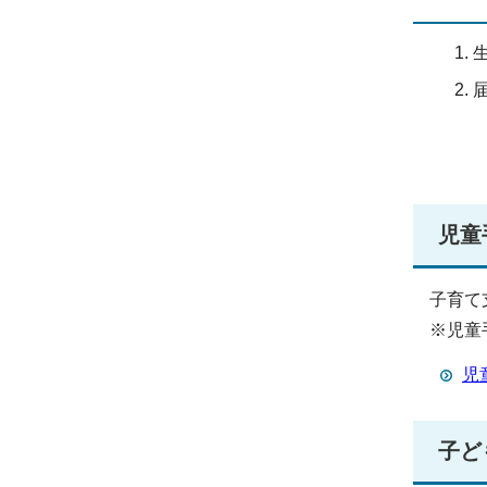
児童
子育て
※児童
児
子ど