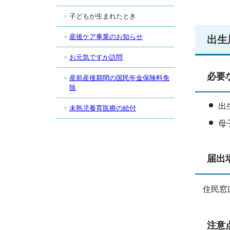
子どもが生まれたとき
産後ケア事業のお知らせ
出生
お元気ですか訪問
必要
産前産後期間の国民年金保険料免
除
出
未熟児養育医療の給付
母
届出
住民窓
注意