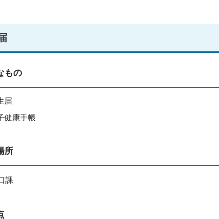
届
なもの
生届
子健康手帳
場所
口課
点