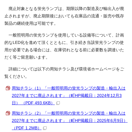
廃止対象となる蛍光ランプは、期限以降の製造及び輸出入が廃
止されますが、廃止期限後においても在庫品の流通・販売や既存
製品の継続使用は可能です。
一般照明用の蛍光ランプを使用している設備等について、計画
的なLED化を進めて頂くとともに、引き続き当該蛍光ランプの使
用が必要である場合には、在庫切れとなる前に必要数を調達いた
だく等ご留意願います。
詳細については以下の周知チラシ及び環境省ホームページをご
覧ください。
周知チラシ（1）「一般照明用の蛍光ランプの製造・輸出入は
2027年までに廃止されます」（町HP掲載日：2024年12月3
日） （PDF 493.6KB）
周知チラシ（2）「一般照明用の蛍光ランプの製造・輸出入は
2027年までに廃止されます」（町HP掲載日：2025年6月9日）
（PDF 1.2MB）