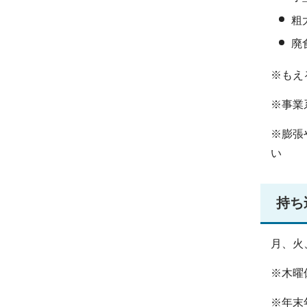
粗
廃
※もえ
※事業
※膨張
い
持ち
月、火
※木曜
※年末年