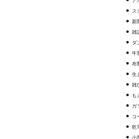
ア
ス
新
雑
ダ
牛
布
生
雑
も
ガ
コ
乾
小