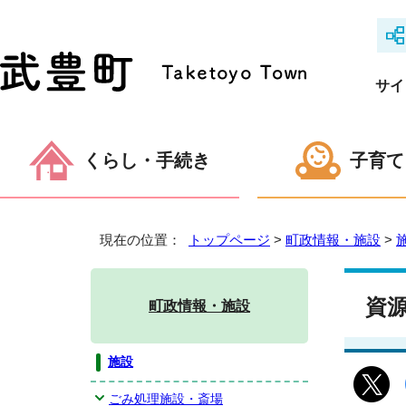
サイ
くらし・手続き
子育て
現在の位置：
トップページ
>
町政情報・施設
>
資
町政情報・施設
施設
ごみ処理施設・斎場