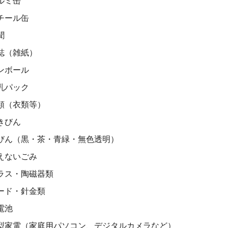
ルミ缶
チール缶
聞
誌（雑紙）
ンボール
乳パック
類（衣類等）
きびん
びん（黒・茶・青緑・無色透明）
えないごみ
ラス・陶磁器類
ード・針金類
電池
型家電（家庭用パソコン、デジタルカメラなど）