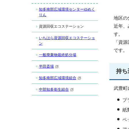
知多南部広域環境センターゆめく
りん
地区の
近年、
資源回収エコステーション
す。
いちはら資源回収エコステーショ
「資源
ン
です。
一般廃棄物最終処分場
半田斎場
持ち
知多南部広域環境組合
武豊町
中部知多衛生組合
プ
紙
ペ