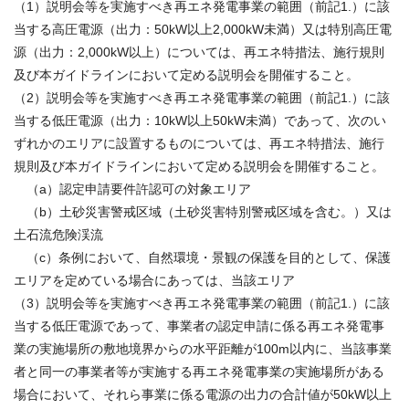
（1）説明会等を実施すべき再エネ発電事業の範囲（前記1.）に該
当する高圧電源（出力：50kW以上2,000kW未満）又は特別高圧電
源（出力：2,000kW以上）については、再エネ特措法、施行規則
及び本ガイドラインにおいて定める説明会を開催すること。
（2）説明会等を実施すべき再エネ発電事業の範囲（前記1.）に該
当する低圧電源（出力：10kW以上50kW未満）であって、次のい
ずれかのエリアに設置するものについては、再エネ特措法、施行
規則及び本ガイドラインにおいて定める説明会を開催すること。
（a）認定申請要件許認可の対象エリア
（b）土砂災害警戒区域（土砂災害特別警戒区域を含む。）又は
土石流危険渓流
（c）条例において、自然環境・景観の保護を目的として、保護
エリアを定めている場合にあっては、当該エリア
（3）説明会等を実施すべき再エネ発電事業の範囲（前記1.）に該
当する低圧電源であって、事業者の認定申請に係る再エネ発電事
業の実施場所の敷地境界からの水平距離が100m以内に、当該事業
者と同一の事業者等が実施する再エネ発電事業の実施場所がある
場合において、それら事業に係る電源の出力の合計値が50kW以上