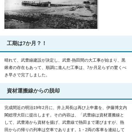
工期は7か月？！
晴れて、武豊線建設が決定し、武豊‐熱田間の大工事が始まり、黒
鍬者の存在もあって、順調に進んだ工事は、7か月足らずの驚くべ
き早さで完了しました。
資材運搬線からの脱却
完成間近の明治19年2月に、井上局長は再び上申書を、伊藤博文内
閣総理大臣に提出します。その内容は、「武豊線は資材運搬線と
して、武豊港から資材を揚げ、武豊線で熱田まで運びますが、熱
田からの帰りの列車は空車であります。1・2両の客車を連結して