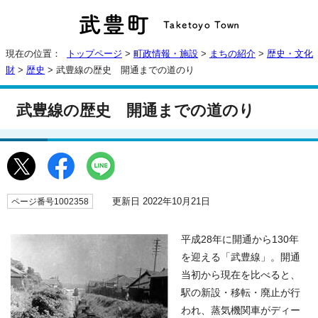
現在の位置：
トップページ
>
町政情報・施設
>
まちの紹介
>
歴史・文化
財
>
歴史
> 武豊線の歴史 開通までの道のり
武豊線の歴史 開通までの道のり
更新日 2022年10月21日
ページ番号1002358
平成28年に開通から130年
を迎える「武豊線」。開通
当初から現在を比べると、
駅の新設・移転・廃止が行
われ、蒸気機関車がディー