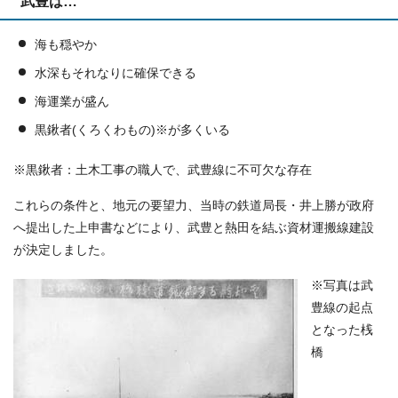
武豊は…
海も穏やか
水深もそれなりに確保できる
海運業が盛ん
黒鍬者(くろくわもの)※が多くいる
※黒鍬者：土木工事の職人で、武豊線に不可欠な存在
これらの条件と、地元の要望力、当時の鉄道局長・井上勝が政府
へ提出した上申書などにより、武豊と熱田を結ぶ資材運搬線建設
が決定しました。
※写真は武
豊線の起点
となった桟
橋