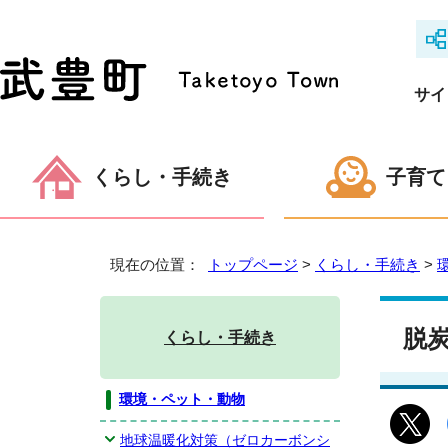
サイ
くらし・手続き
子育て
現在の位置：
トップページ
>
くらし・手続き
>
脱
くらし・手続き
環境・ペット・動物
地球温暖化対策（ゼロカーボンシ