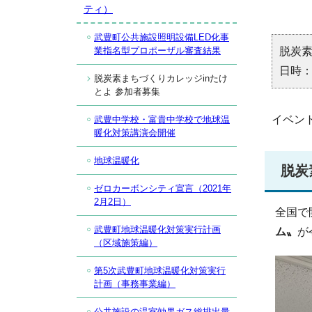
ティ）
武豊町公共施設照明設備LED化事
脱炭
業指名型プロポーザル審査結果
日時：
脱炭素まちづくりカレッジinたけ
とよ 参加者募集
イベン
武豊中学校・富貴中学校で地球温
暖化対策講演会開催
地球温暖化
脱炭
ゼロカーボンシティ宣言（2021年
2月2日）
全国で
武豊町地球温暖化対策実行計画
ム〟
が
（区域施策編）
第5次武豊町地球温暖化対策実行
計画（事務事業編）
公共施設の温室効果ガス総排出量