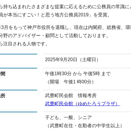
ら持ち込まれたさまざまな提案に応えるために公務員の常識に
員が本当にすごい！と思う地方公務員2019」を受賞。
年3月をもって神戸市役所を退職し、現在は内閣府、総務省、
分野のアドバイザー・顧問として活動しております。
ら注目される人物です。
2025年9月20日（土曜日）
日
午後1時30分 から 午後5時 まで
時間
（開場 午後1 時00分）
武豊町民会館 情報考房
場所
武豊町民会館（ゆめたろうプラザ）
子ども、一般、シニア
（武豊町在住・在勤者の中学生以上）