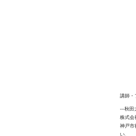
講師・
---秋
株式会
神戸市
い、