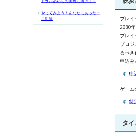
脱炭
トラルあいちの実現に向けて～
やってみよう！あなたにあったエ
プレイ
コ対策
203
プレイ
プロジ
るべき
申込み
申
ゲーム
特
タイ