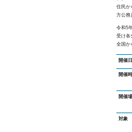
住民か
方公務
令和5
受け各
全国か
開催
開催
開催
対象