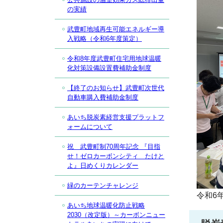
の実績
武豊町地域再生可能エネルギー導
入戦略（令和6年度策定）
令和8年度武豊町住宅用地球温暖
化対策設備設置費補助金制度
【終了のお知らせ】武豊町次世代
自動車購入費補助金制度
あいち脱炭素経営支援プラットフ
ォームについて
祝 武豊町制70周年記念 『目指
せ！ゼロカーボンシティ たけと
よ』日めくりカレンダー
緑のカーテンチャレンジ
令和6
あいち地球温暖化防止戦略
2030（改定版）～カーボンニュー