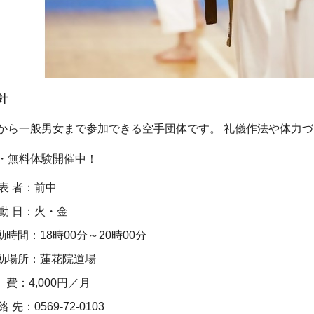
針
ら一般男女まで参加できる空手団体です。 礼儀作法や体力づ
無料体験開催中！
 表 者：前中
 動 日：火・金
動時間：18時00分～20時00分
動場所：蓮花院道場
 費：4,000円／月
絡 先：0569-72-0103