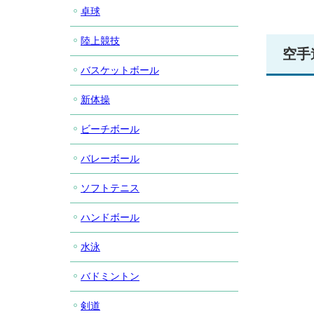
卓球
陸上競技
空手
バスケットボール
新体操
ビーチボール
バレーボール
ソフトテニス
ハンドボール
水泳
バドミントン
剣道