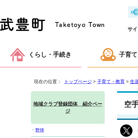
サイ
くらし・手続き
子育て
現在の位置：
トップページ
>
子育て・教育
>
生
空
地域クラブ登録団体 紹介ペー
ジ
野球