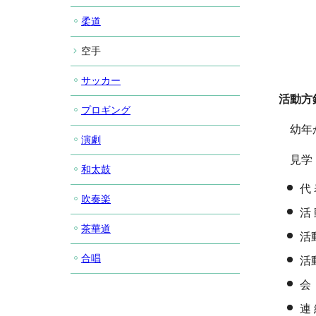
柔道
空手
サッカー
活動方
プロギング
幼年か
演劇
見学・
和太鼓
代
吹奏楽
活
茶華道
活
合唱
活
会
連 