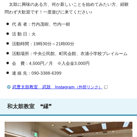
太鼓に興味のある方、何か新しいことを始めてみたい方、経験
問わず大歓迎です！一度遊びに来てください♪
代 表 者：竹内茂樹、竹内一樹
活 動 日：火
活動時間：19時30分～21時00分
活動場所：中央公民館、町民会館、衣浦小学校プレイルーム
会 費：4,500円／月 ※入会金3,000円
連 絡 先：090-3388-6399
武豊太鼓教室 武鼓 Instagram
（外部リンク）
和太鼓教室 ❝縁❞