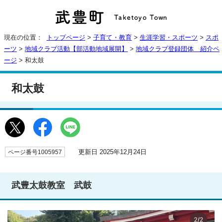
現在の位置：
トップページ
>
子育て・教育
>
生涯学習・スポーツ
>
スポ
ーツ
>
地域クラブ活動【部活動地域展開】
>
地域クラブ登録団体 紹介ペ
ージ
> 和太鼓
和太鼓
更新日 2025年12月24日
ページ番号1005957
武豊太鼓教室 武鼓