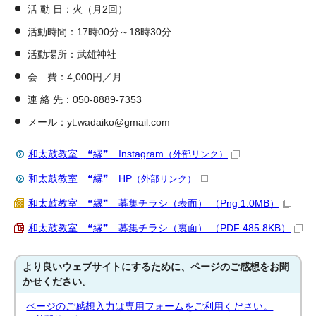
活 動 日：火（月2回）
活動時間：17時00分～18時30分
活動場所：武雄神社
会 費：4,000円／月
連 絡 先：050-8889-7353
メール：yt.wadaiko@gmail.com
和太鼓教室 ❝縁❞ Instagram
（外部リンク）
和太鼓教室 ❝縁❞ HP
（外部リンク）
和太鼓教室 ❝縁❞ 募集チラシ（表面） （Png 1.0MB）
和太鼓教室 ❝縁❞ 募集チラシ（裏面） （PDF 485.8KB）
より良いウェブサイトにするために、ページのご感想をお聞
かせください。
ページのご感想入力は専用フォームをご利用ください。