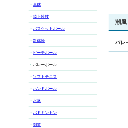
卓球
陸上競技
潮風
バスケットボール
新体操
バレ
ビーチボール
バレーボール
ソフトテニス
ハンドボール
水泳
バドミントン
剣道