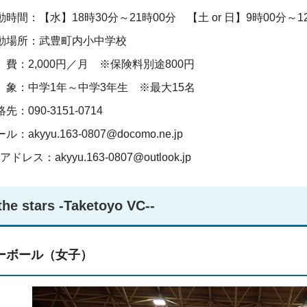
動時間：【水】18時30分～21時00分 【土 or 日】9時00分～1
動場所：武豊町内小中学校
 費：2,000円／月 ※保険料別途800円
 象：中学1年～中学3年生 ※最大15名
先：090-3151-0714
ル：akyyu.163-0807@docomo.ne.jp
アドレス：akyyu.163-0807@outlook.jp
the stars -Taketoyo VC--
ーボール（女子）