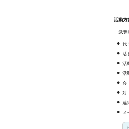
活動方
武豊町
代
活
活
活
会
対
連絡
メー