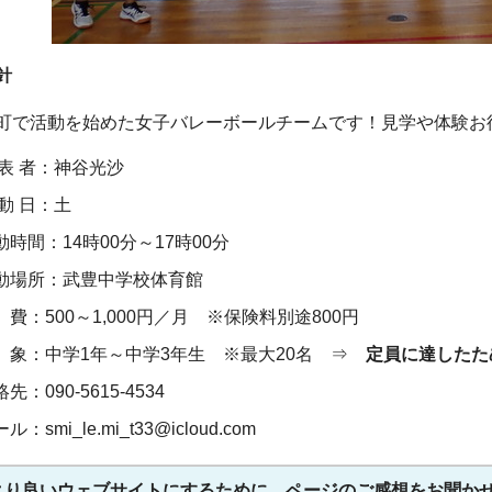
針
で活動を始めた女子バレーボールチームです！見学や体験お
 表 者：神谷光沙
 動 日：土
動時間：14時00分～17時00分
動場所：武豊中学校体育館
 費：500～1,000円／月 ※保険料別途800円
 象：中学1年～中学3年生 ※最大20名 ⇒
定員に達したため
先：090-5615-4534
ル：smi_le.mi_t33@icloud.com
より良いウェブサイトにするために、ページのご感想をお聞か