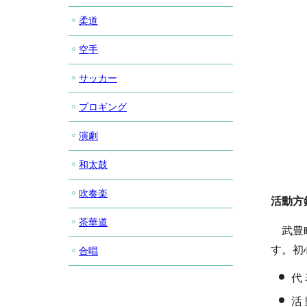
柔道
空手
サッカー
プロギング
演劇
和太鼓
吹奏楽
活動方
茶華道
武豊町
す。初
合唱
代
活