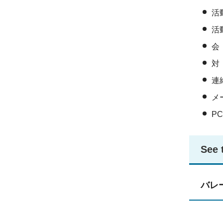
活
活
会
対
連絡
メー
PC
See 
バレ