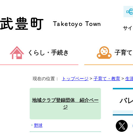
サイ
くらし・手続き
子育て
現在の位置：
トップページ
>
子育て・教育
>
生
バ
地域クラブ登録団体 紹介ペー
ジ
野球