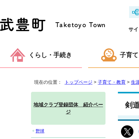
サイ
くらし・手続き
子育て
現在の位置：
トップページ
>
子育て・教育
>
生
剣
地域クラブ登録団体 紹介ペー
ジ
野球