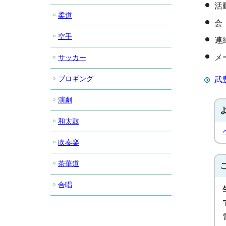
活
柔道
会
空手
連絡
メー
サッカー
プロギング
武
演劇
和太鼓
吹奏楽
茶華道
合唱