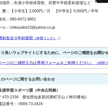
動場所：衣浦小学校体育館、武豊中学校柔剣道場など
 費：【小学生】2,000円／月 【中学生】5,000円／半年
先：090-8471-9951
ル：chikusake23@yahoo.co.jp
豊剣友会少年剣道部
（外部リンク）
より良いウェブサイトにするために、ページのご感想をお聞か
ページのご感想入力は専用フォームをご利用ください。
（外部
このページに関する
お問い合わせ
生涯学習スポーツ課（中央公民館）
〒470-2336 愛知県知多郡武豊町字山ノ神20番地1
電話番号： 0569-73-2424