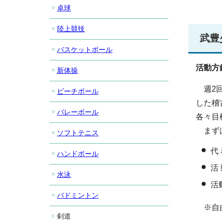
卓球
陸上競技
武豊
バスケットボール
活動方
新体操
週2回
ビーチボール
した稽
バレーボール
各々目
まずは
ソフトテニス
代
ハンドボール
活
水泳
活
バドミントン
※自由
剣道