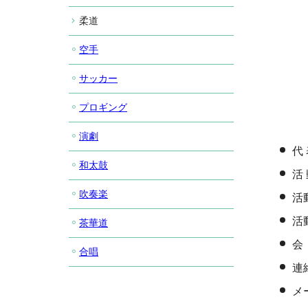
柔道
空手
サッカー
プロギング
演劇
代
和太鼓
活
吹奏楽
活
活
茶華道
会
合唱
連絡
メー