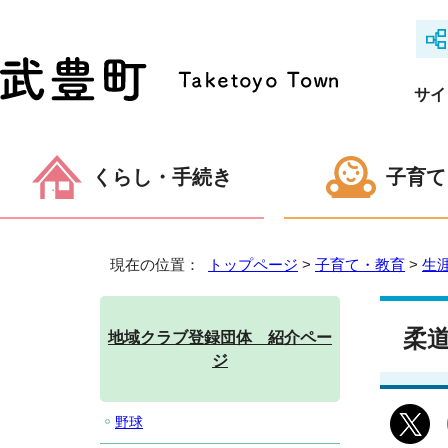
サイ
くらし・手続き
子育て
現在の位置：
トップページ
>
子育て・教育
>
生
柔
地域クラブ登録団体 紹介ペー
ジ
野球