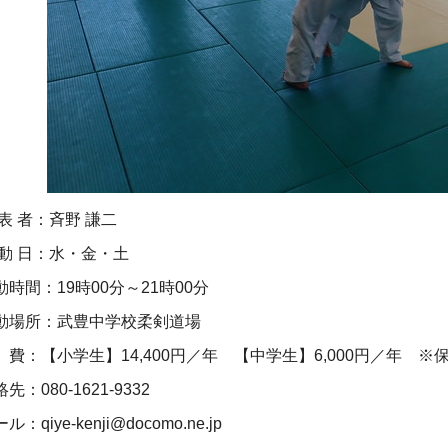
 表 者：斉野 謙二
 動 日：水・金・土
動時間：19時00分～21時00分
動場所：武豊中学校柔剣道場
 費：【小学生】14,400円／年 【中学生】6,000円／年 ※
先：080-1621-9332
ル：qiye-kenji@docomo.ne.jp