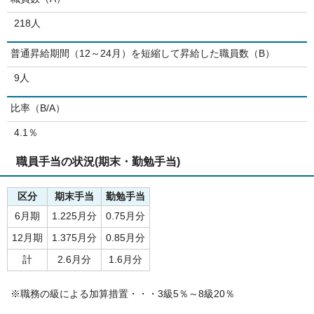
218人
普通昇給期間（12～24月）を短縮して昇給した職員数（B）
9人
比率（B/A）
4.1％
職員手当の状況(期末・勤勉手当)
区分
期末手当
勤勉手当
6月期
1.225月分
0.75月分
12月期
1.375月分
0.85月分
計
2.6月分
1.6月分
※職務の級による加算措置・・・3級5％～8級20％