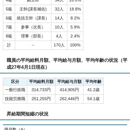
4級
副主幹
34人
20.0%
5級
主幹(課長補佐)
32人
18.8%
6級
統括主幹（課長）
14人
8.2%
7級
参事（次長）
10人
5.9%
8級
理事（部長）
4人
2.4%
計
－
170人
100%
職員の平均給料月額、平均給与月額、平均年齢の状況（平
成27年4月1日現在）
区分
平均給料月額
平均給与月額
平均年齢
一般行政職
314,733円
414,905円
41.2歳
技能労務職
251,255円
262,446円
54.1歳
昇給期間短縮の状況
職員数（A）