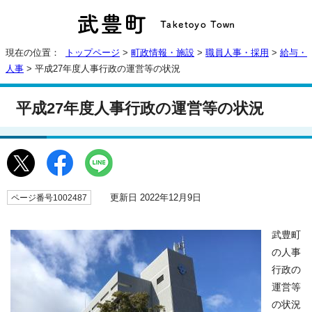
現在の位置：
トップページ
>
町政情報・施設
>
職員人事・採用
>
給与・
人事
> 平成27年度人事行政の運営等の状況
平成27年度人事行政の運営等の状況
更新日 2022年12月9日
ページ番号1002487
武豊町
の人事
行政の
運営等
の状況