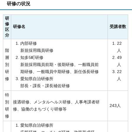
研修の状況
研
修
研修名
受講者数
区
分
内部研修
22
階
新規採用職員研修
人
層
知多5町研修
49
別
新規採用職員前期・後期研修、一般職員前
人
研
期研修、一般職員中期研修、新任係長研修
22
修
愛知県自治研修所
人
部長・課長・課長補佐研修
特
別
接遇研修、メンタルヘルス研修、人事考課者研
243人
研
修、協働のまちづくり研修等
修
愛知県自治研修所