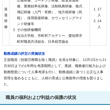
広報研修、コーチング研修、政策形成研
修、業務効率化研修、法制執務研修、複式
派
17
簿記研修（入門・実務）、地方税研修（民
遣
人
税）、採用面接研修、カウンセリングマイ
研
14
ンド研修等
修
人
その他研修機関
自治大学校、市町村アカデミー、愛知県市
町村職員共済組合、日本経営協会
勤務成績の評定の実施状況
正規職員（技能労務職を除く職員）全員を対象に、12月1日から11
月30日までの1年間を考課期間として、業績、職務遂行能力および
勤務態度について人事考課を行い、勤務成績に基づく公正な人事
管理を進めるとともに、人材の育成と公務能率の増進を図りまし
た。
職員の福利および利益の保護の状況