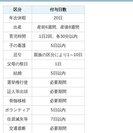
区分
付与日数
年次休暇
20日
出産
産前6週間、産後8週間
育児時間
1日2回、各30分以内
子の看護
5日以内
忌引
親族の区分により1～10日
父母の祭日
1日
結婚
5日以内
選挙権行使
必要期間
証人等出頭
必要期間
骨髄移植
必要期間
ボランティア
5日以内
住居滅失等
7日以内
交通遮断
必要期間