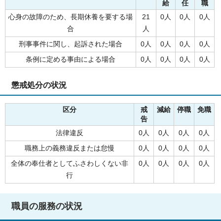
給
任
職
心身の故障のため、長期休養を要する場
21
0人
0人
0人
合
人
刑事事件に関し、起訴された場合
0人
0人
0人
0人
条例に定める事由による場合
0人
0人
0人
0人
懲戒処分の状況
区分
戒
減給
停職
免職
告
法律違反
0人
0人
0人
0人
職務上の義務違反または怠慢
0人
0人
0人
0人
全体の奉仕者としてふさわしくない非
0人
0人
0人
0人
行
職員の服務の状況