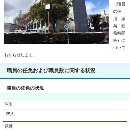
（職員
の任
用、給
与、勤
務時間
等）に
ついて
お知らせします。
職員の任免および職員数に関する状況
職員の任免の状況
採用
25人
退職