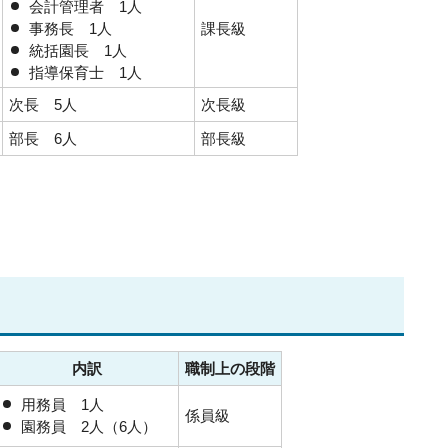
会計管理者 1人
事務長 1人
課長級
統括園長 1人
指導保育士 1人
次長 5人
次長級
部長 6人
部長級
内訳
職制上の段階
用務員 1人
係員級
園務員 2人（6人）