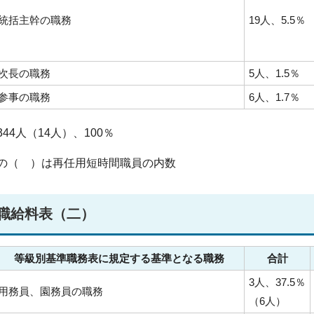
統括主幹の職務
19人、5.5％
次長の職務
5人、1.5％
参事の職務
6人、1.7％
44人（14人）、100％
の（ ）は再任用短時間職員の内数
職給料表（二）
等級別基準職務表に規定する基準となる職務
合計
3人、37.5％
用務員、園務員の職務
（6人）