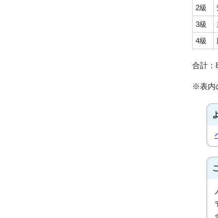
2級
3級
4級
合計：
※表内