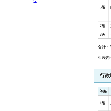
況
6級
7級
8級
合計：3
※表内
行政
等級
1級