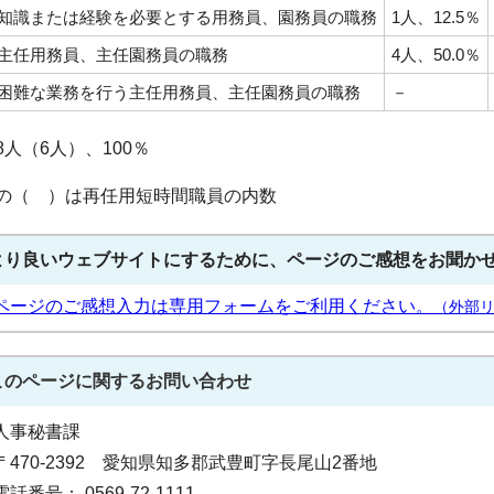
知識または経験を必要とする用務員、園務員の職務
1人、12.5％
主任用務員、主任園務員の職務
4人、50.0％
困難な業務を行う主任用務員、主任園務員の職務
－
8人（6人）、100％
の（ ）は再任用短時間職員の内数
より良いウェブサイトにするために、ページのご感想をお聞か
ページのご感想入力は専用フォームをご利用ください。
（外部
このページに関する
お問い合わせ
人事秘書課
〒470-2392 愛知県知多郡武豊町字長尾山2番地
電話番号： 0569-72-1111