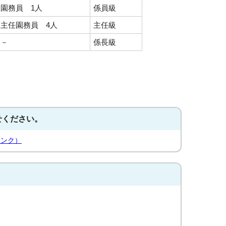
園務員 1人
係員級
主任園務員 4人
主任級
－
係長級
せください。
リンク）