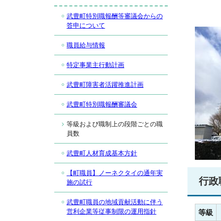
武豊町特別職報酬等審議会からの
答申について
職員給与情報
特定事業主行動計画
武豊町障害者活躍推進計画
武豊町特別職報酬審議会
等級および職制上の段階ごとの職
員数
武豊町人材育成基本方針
【町職員】ノーネクタイの通年実
行政
施の試行
武豊町職員の地域貢献活動に伴う
営利企業等従事制限の運用指針
等級