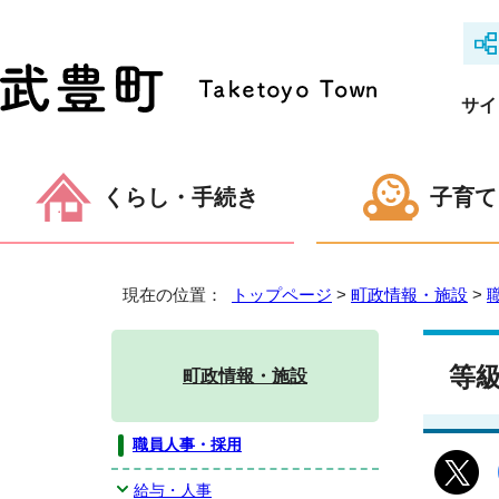
サイ
くらし・手続き
子育て
現在の位置：
トップページ
>
町政情報・施設
>
等
町政情報・施設
職員人事・採用
給与・人事