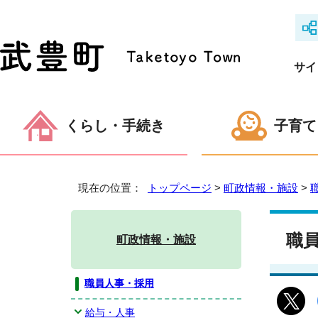
サイ
くらし・手続き
子育て
現在の位置：
トップページ
>
町政情報・施設
>
職
町政情報・施設
職員人事・採用
給与・人事