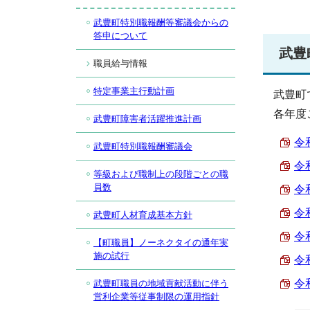
武豊町特別職報酬等審議会からの
答申について
武豊
職員給与情報
特定事業主行動計画
武豊町
各年度
武豊町障害者活躍推進計画
令
武豊町特別職報酬審議会
令
等級および職制上の段階ごとの職
員数
令
令
武豊町人材育成基本方針
令
【町職員】ノーネクタイの通年実
施の試行
令
令
武豊町職員の地域貢献活動に伴う
営利企業等従事制限の運用指針