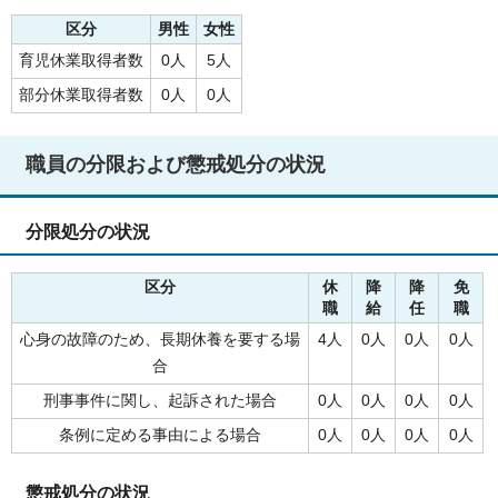
区分
男性
女性
育児休業取得者数
0人
5人
部分休業取得者数
0人
0人
職員の分限および懲戒処分の状況
分限処分の状況
区分
休
降
降
免
職
給
任
職
心身の故障のため、長期休養を要する場
4人
0人
0人
0人
合
刑事事件に関し、起訴された場合
0人
0人
0人
0人
条例に定める事由による場合
0人
0人
0人
0人
懲戒処分の状況