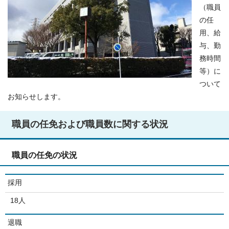
（職員
の任
用、給
与、勤
務時間
等）に
ついて
お知らせします。
職員の任免および職員数に関する状況
職員の任免の状況
採用
18人
退職