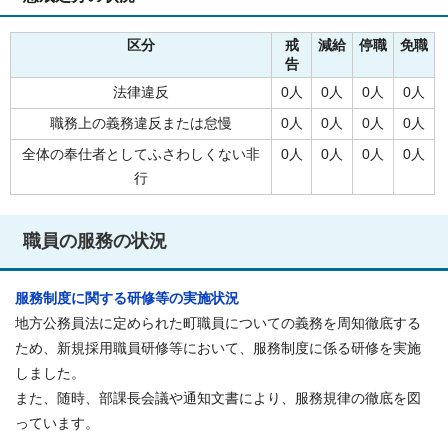
区分
戒
減給
停職
免職
告
法律違反
0人
0人
0人
0人
職務上の義務違反または怠慢
0人
0人
0人
0人
全体の奉仕者としてふさわしくない非
0人
0人
0人
0人
行
職員の服務の状況
服務制度に関する研修等の実施状況
地方公務員法に定められた町職員についての義務を周知徹底する
ため、新規採用職員研修等において、服務制度に係る研修を実施
しました。
また、随時、部課長会議や通知文書により、服務規律の徹底を図
っています。