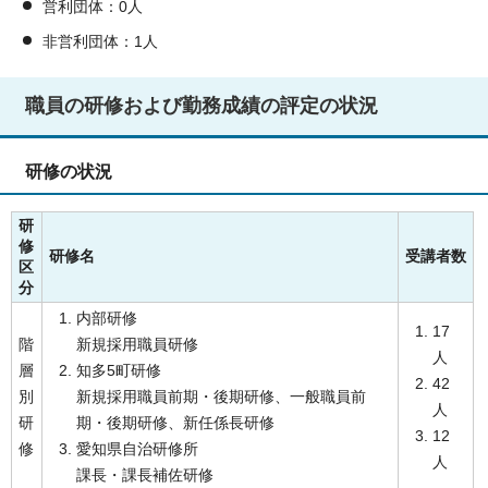
営利団体：0人
非営利団体：1人
職員の研修および勤務成績の評定の状況
研修の状況
研
修
研修名
受講者数
区
分
内部研修
17
階
新規採用職員研修
人
層
知多5町研修
42
別
新規採用職員前期・後期研修、一般職員前
人
研
期・後期研修、新任係長研修
12
修
愛知県自治研修所
人
課長・課長補佐研修