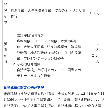
特
別
接遇研修、人事考課者研修、協働のまちづくり研
183人
研
修等
修
愛知県自治研修所
広報研修、コーチング研修、政策形成研
派
52
修、政策立案研修、法制執務研修、複式簿
遣
人
記研修、地方税研修（民税）、採用面接研
研
5
修、プレゼンテーション研修等
修
人
その他研修機関
自治大学校、市町村アカデミー、国際アカ
デミー、日本経営協会
勤務成績の評定の実施状況
正規職員（技能労務職を除く職員）全員を対象に、12月1日から11
月30日までの1年間を考課期間として、業績、職務遂行能力および
勤務態度について人事考課を行い、勤務成績に基づく公正な人事