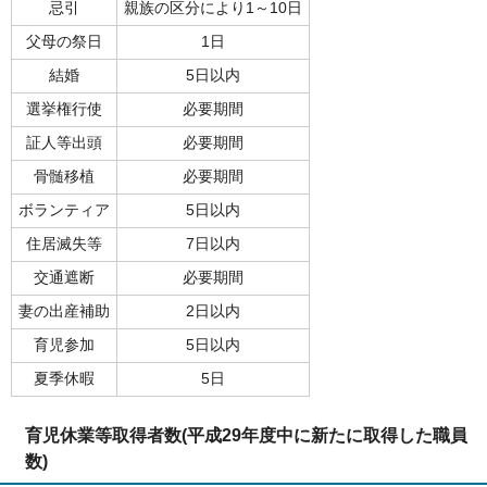
忌引
親族の区分により1～10日
父母の祭日
1日
結婚
5日以内
選挙権行使
必要期間
証人等出頭
必要期間
骨髄移植
必要期間
ボランティア
5日以内
住居滅失等
7日以内
交通遮断
必要期間
妻の出産補助
2日以内
育児参加
5日以内
夏季休暇
5日
育児休業等取得者数(平成29年度中に新たに取得した職員
数)