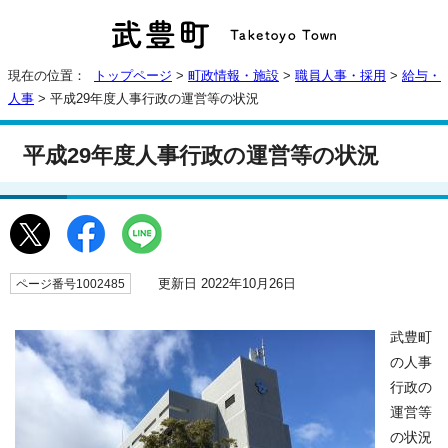
現在の位置：
トップページ
>
町政情報・施設
>
職員人事・採用
>
給与・
人事
> 平成29年度人事行政の運営等の状況
平成29年度人事行政の運営等の状況
更新日 2022年10月26日
ページ番号1002485
武豊町
の人事
行政の
運営等
の状況