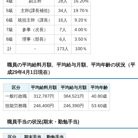
4級
副主幹
28人
16.20%
5級
主幹(課長補佐)
34人
19.70％
6級
統括主幹（課長）
16人
9.20％
7級
参事（次長）
7人
4.00％
8級
理事（部長）
6人
3.50％
計
－
173人
100％
職員の平均給料月額、平均給与月額、平均年齢の状況（平
成29年4月1日現在）
区分
平均給料月額
平均給与月額
平均年齢
一般行政職
312,787円
384,521円
40.80歳
技能労務職
246,400円
246,390円
53.60歳
職員手当の状況(期末・勤勉手当)
区分
期末手当
勤勉手当