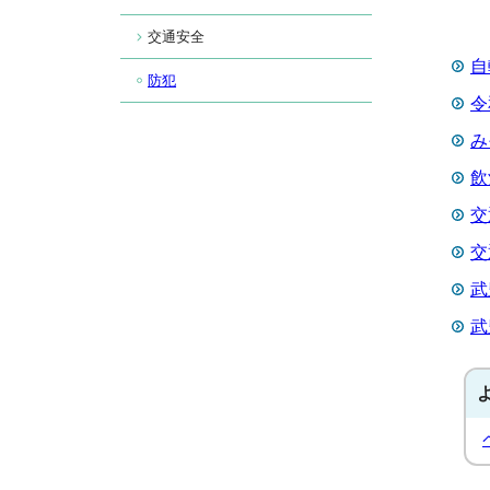
交通安全
自
防犯
令
み
飲
交
交
武
武