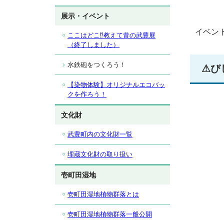
展示・イベント
イベン
ここはどこ⁉教えて昔の武豊展
（終了しました）
水鉄砲をつくろう！
⚠び
【染物体験】オリジナルエコバッ
クを作ろう！
文化財
武豊町内の文化財一覧
埋蔵文化財の取り扱い
壱町田湿地
壱町田湿地植物群落とは
壱町田湿地植物群落一般公開