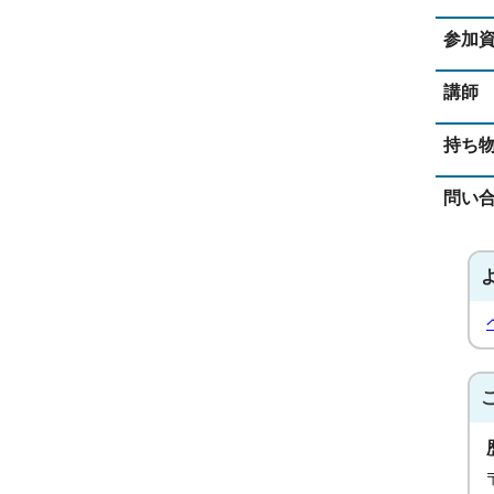
参加
講師
持ち
問い