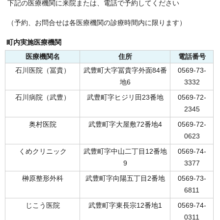
下記の医療機関に来院または、電話で予約してください
（予約、お問合せは各医療機関の診療時間内に限ります）
町内実施医療機関
医療機関名
住所
電話番号
石川医院（冨貴）
武豊町大字冨貴字外面84番
0569-73-
地6
3332
石川病院（武豊）
武豊町字ヒジリ田23番地
0569-72-
2345
奥村医院
武豊町字大屋敷72番地4
0569-72-
0623
くめクリニック
武豊町字中山二丁目12番地
0569-74-
9
3377
榊原整形外科
武豊町字向陽五丁目2番地
0569-73-
6811
じこう医院
武豊町字東長宗12番地1
0569-74-
0311