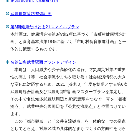
第3次武豊町地域福祉計画
武豊町散策路整備計画
第3期健康たけとよ21スマイルプラン
本計画は、健康増進法第8条第2項に基づく「市町村健康増進計
画」と食育基本法第18条に基づく「市町村食育推進計画」と一
体的に策定するものです。
名鉄知多武豊駅西グランドデザイン
本町は、人口減少や少子高齢化の進行、防災減災対策の重要
性の高まり等、社会潮流やまちを取り巻く社会経済情勢の大き
な変化に対応するため、2021（令和3）年度を始期とする第6次
武豊町総合計画及び武豊町都市計画マスタープランを策定し、
その中で名鉄知多武豊駅周辺とJR武豊駅をつなぐ一帯を「都市
拠点」、武豊中央公園周辺を「公共交流拠点」と位置づけてい
ます。
この「都市拠点」と「公共交流拠点」を一体的な一つの拠点
としてとらえ、対象区域の具体的なまちづくりの方向性を明ら