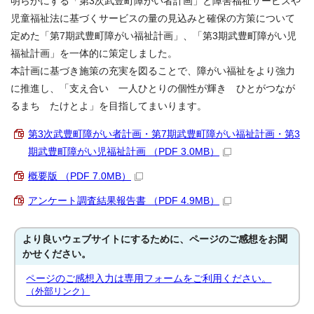
明らかにする「第3次武豊町障がい者計画」と障害福祉サービスや
児童福祉法に基づくサービスの量の見込みと確保の方策について
定めた「第7期武豊町障がい福祉計画」、「第3期武豊町障がい児
福祉計画」を一体的に策定しました。
本計画に基づき施策の充実を図ることで、障がい福祉をより強力
に推進し、「支え合い 一人ひとりの個性が輝き ひとがつなが
るまち たけとよ」を目指してまいります。
第3次武豊町障がい者計画・第7期武豊町障がい福祉計画・第3
期武豊町障がい児福祉計画 （PDF 3.0MB）
概要版 （PDF 7.0MB）
アンケート調査結果報告書 （PDF 4.9MB）
より良いウェブサイトにするために、ページのご感想をお聞
かせください。
ページのご感想入力は専用フォームをご利用ください。
（外部リンク）