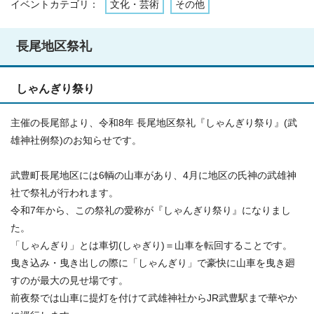
イベントカテゴリ：
文化・芸術
その他
長尾地区祭礼
しゃんぎり祭り
主催の長尾部より、令和8年 長尾地区祭礼『しゃんぎり祭り』(武
雄神社例祭)のお知らせです。
武豊町長尾地区には6輌の山車があり、4月に地区の氏神の武雄神
社で祭礼が行われます。
令和7年から、この祭礼の愛称が『しゃんぎり祭り』になりまし
た。
「しゃんぎり」とは車切(しゃぎり)＝山車を転回することです。
曳き込み・曳き出しの際に「しゃんぎり」で豪快に山車を曳き廻
すのが最大の見せ場です。
前夜祭では山車に提灯を付けて武雄神社からJR武豊駅まで華やか