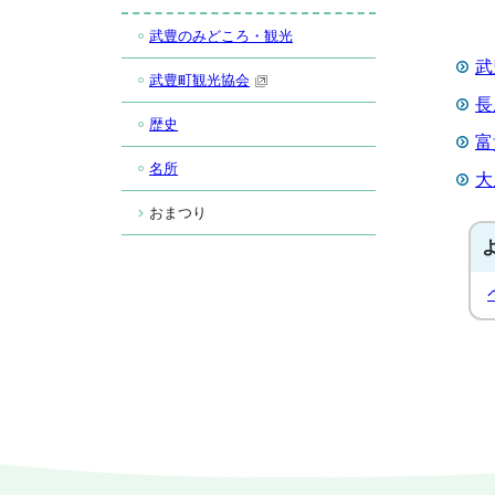
武豊のみどころ・観光
武
武豊町観光協会
長
歴史
富
名所
大
おまつり