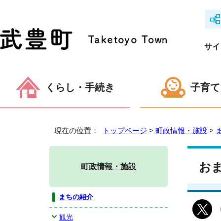
サイ
くらし・手続き
子育て
現在の位置：
トップページ
>
町政情報・施設
>
お
町政情報・施設
まちの紹介
観光