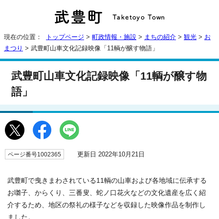
現在の位置：
トップページ
>
町政情報・施設
>
まちの紹介
>
観光
>
お
まつり
> 武豊町山車文化記録映像「11輌が醸す物語」
武豊町山車文化記録映像「11輌が醸す物
語」
更新日 2022年10月21日
ページ番号1002365
武豊町で曳きまわされている11輌の山車および各地域に伝承する
お囃子、からくり、三番叟、蛇ノ口花火などの文化遺産を広く紹
介するため、地区の祭礼の様子などを収録した映像作品を制作し
ました。